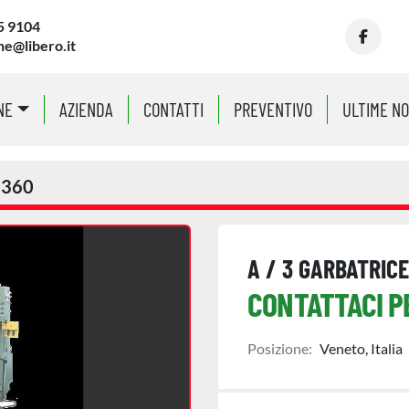
5 9104
ne@libero.it
facebo
NE
AZIENDA
CONTATTI
PREVENTIVO
ULTIME N
0360
A / 3 GARBATRICE
CONTATTACI P
Posizione:
Veneto, Italia