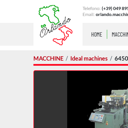
Telefono:
(+39) 049 89
Email:
orlando.macchi
HOME
MACCHI
MACCHINE
Ideal machines
645