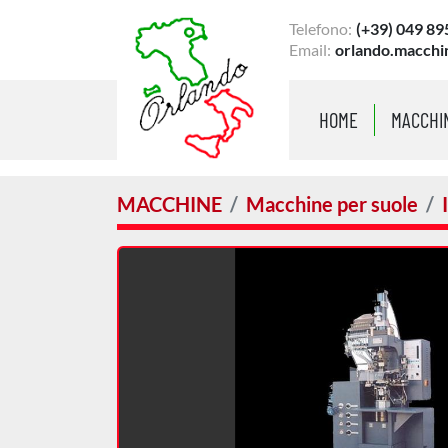
Telefono:
(+39) 049 89
Email:
orlando.macchi
HOME
MACCHI
MACCHINE
Macchine per suole