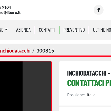
5 9104
ne@libero.it
facebo
NE
AZIENDA
CONTATTI
PREVENTIVO
ULTIME N
Inchiodatacchi
300815
INCHIODATACCHI 
CONTATTACI P
Posizione:
Italia