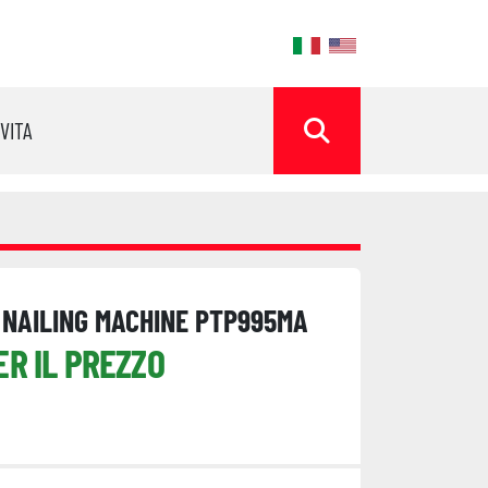
ok
OVITA
CERCA
- NAILING MACHINE PTP995MA
ER IL PREZZO