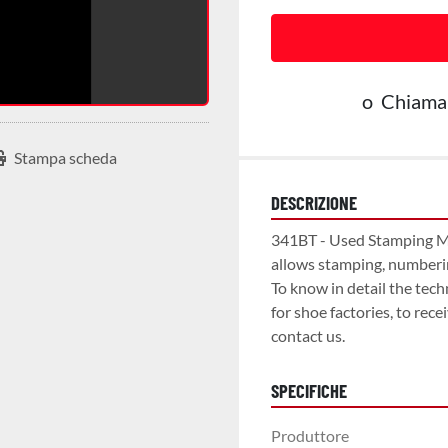
o
Chiama
Stampa scheda
DESCRIZIONE
341BT - Used Stamping Ma
allows stamping, numberin
To know in detail the tech
for shoe factories, to rece
contact us.
SPECIFICHE
Produttore