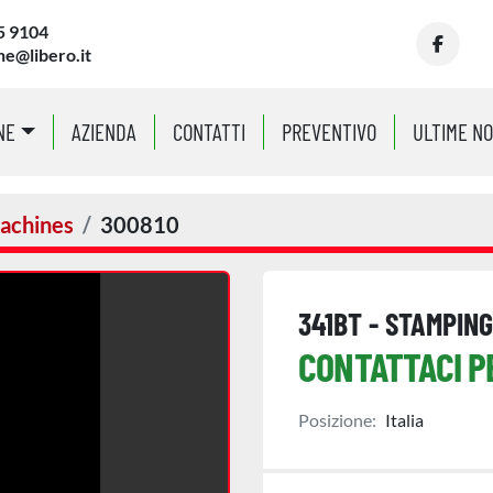
5 9104
ne@libero.it
facebo
NE
AZIENDA
CONTATTI
PREVENTIVO
ULTIME N
achines
300810
341BT - STAMPIN
CONTATTACI P
Posizione:
Italia