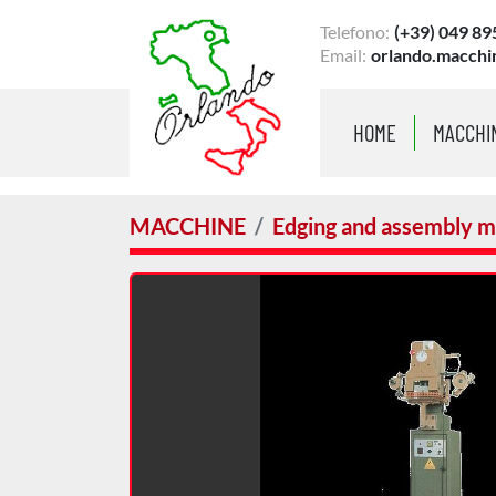
Telefono:
(+39) 049 89
Email:
orlando.macchi
HOME
MACCHI
MACCHINE
Edging and assembly m