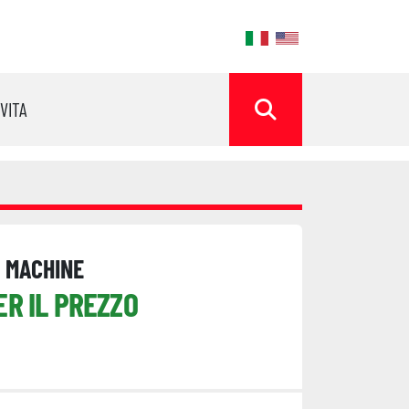
ok
OVITA
CERCA
G MACHINE
ER IL PREZZO