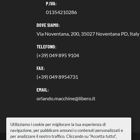
P.IVA:
01354210286
DOVE SIAMO:
Via Noventana, 200, 35027 Noventana PD, Italy
TELEFONO:
(+39) 049 895 9104
FAX:
(+39) 049 8954731
EMAIL:
orlando.macchine@libero.it
Utilizziamo i cookie per migliorare la tua esperienza di
navigazione, per pubblicare annunci o contenuti personalizzati e
per analizzare il nostro traffico. Cliccando su "Accetta tutto",