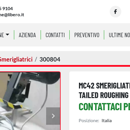
5 9104
ne@libero.it
facebo
NE
AZIENDA
CONTATTI
PREVENTIVO
ULTIME N
Smerigliatrici
300804
MC42 SMERIGLIAT
TAILED ROUGHING
CONTATTACI P
Posizione:
Italia