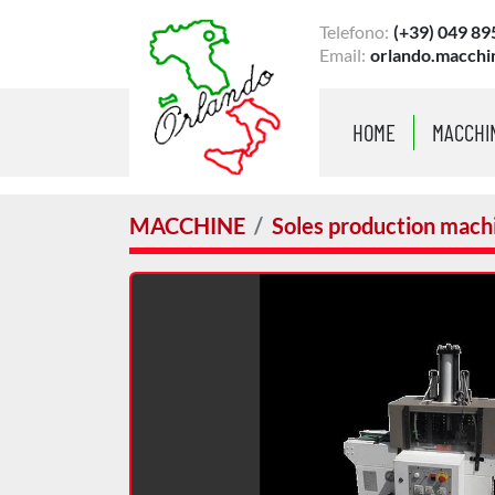
Telefono:
(+39) 049 89
Email:
orlando.macchi
HOME
MACCHI
MACCHINE
Soles production mach