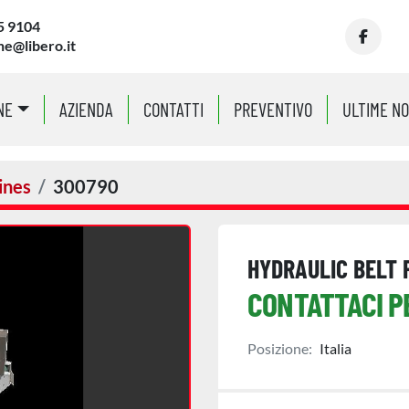
5 9104
ne@libero.it
facebo
NE
AZIENDA
CONTATTI
PREVENTIVO
ULTIME N
ines
300790
HYDRAULIC BELT 
CONTATTACI P
Posizione:
Italia