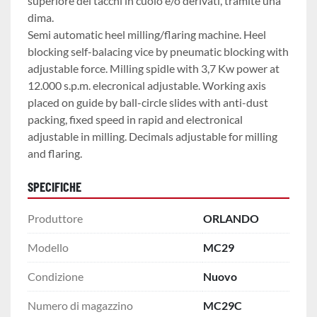
superiore dei tacchi in cuoio e/o derivati, tramite una 
dima.
Semi automatic heel milling/flaring machine. Heel 
blocking self-balacing vice by pneumatic blocking with 
adjustable force. Milling spidle with 3,7 Kw power at 
12.000 s.p.m. elecronical adjustable. Working axis 
placed on guide by ball-circle slides with anti-dust 
packing, fixed speed in rapid and electronical 
adjustable in milling. Decimals adjustable for milling 
and flaring.
SPECIFICHE
Produttore
ORLANDO
Modello
MC29
Condizione
Nuovo
Numero di magazzino
MC29C