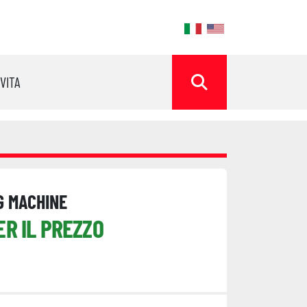
ok
OVITA
CERCA
G MACHINE
ER IL PREZZO