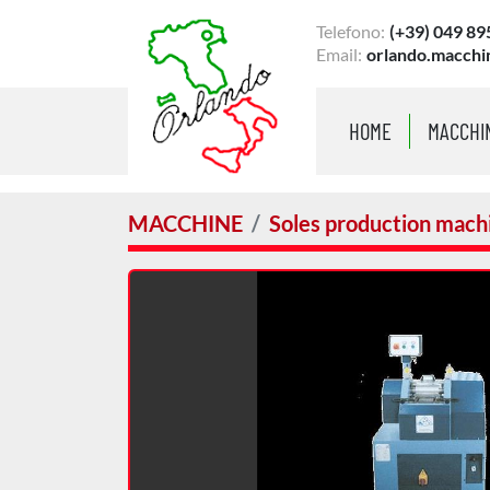
Telefono:
(+39) 049 89
Email:
orlando.macchi
HOME
MACCHI
MACCHINE
Soles production mach