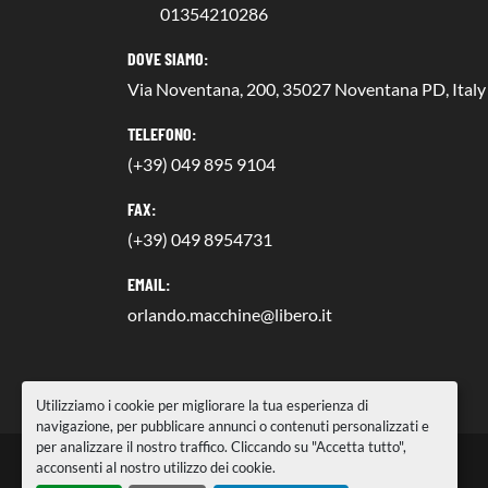
01354210286
DOVE SIAMO:
Via Noventana, 200, 35027 Noventana PD, Italy
TELEFONO:
(+39) 049 895 9104
FAX:
(+39) 049 8954731
EMAIL:
orlando.macchine@libero.it
Utilizziamo i cookie per migliorare la tua esperienza di
navigazione, per pubblicare annunci o contenuti personalizzati e
per analizzare il nostro traffico. Cliccando su "Accetta tutto",
acconsenti al nostro utilizzo dei cookie.