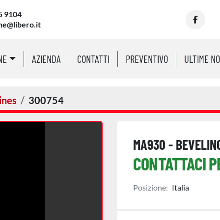
5 9104
ne@libero.it
facebo
NE
AZIENDA
CONTATTI
PREVENTIVO
ULTIME N
ines
300754
MA930 - BEVELIN
CONTATTACI P
Posizione:
Italia