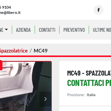
5 9104
ne@libero.it
facebo
NE
AZIENDA
CONTATTI
PREVENTIVO
ULTIME N
Spazzolatrice
MC49
MC49 - SPAZZOLA
CONTATTACI P
Posizione:
Italia