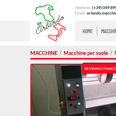
Telefono:
(+39) 049 89
Email:
orlando.macchi
HOME
MACCHI
MACCHINE
Macchine per suole
IN PRIMO PIANO